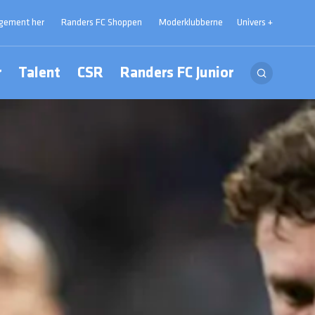
ngement her
Randers FC Shoppen
Moderklubberne
Univers +
r
Talent
CSR
Randers FC Junior