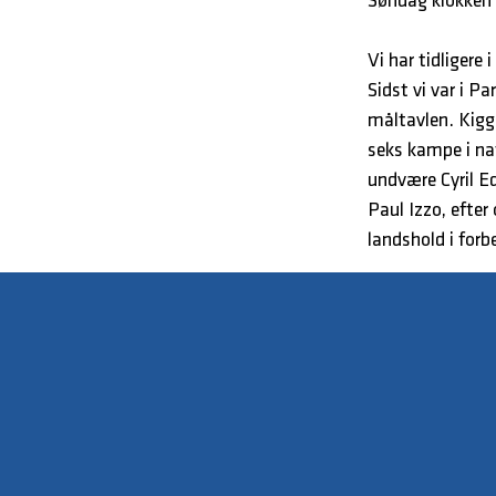
Søndag klokken 
Vi har tidligere
Sidst vi var i 
måltavlen. Kigge
seks kampe i na
undvære Cyril E
Paul Izzo, efter
landshold i forb
Til søndagens k
talentet Felix 
Målmænd:
Jannich Storch
Mert Demerci