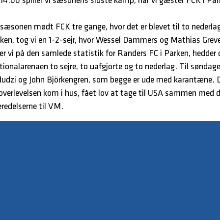
14.00 spiller vi sæsonens sidste kamp, når vi gæster FCK i Pa
 i sæsonen mødt FCK tre gange, hvor det er blevet til to nederlag
Parken, tog vi en 1-2-sejr, hvor Wessel Dammers og Mathias Gre
r vi på den samlede statistik for Randers FC i Parken, hedder 
tionalarenaen to sejre, to uafgjorte og to nederlag. Til sønda
dudzi og John Björkengren, som begge er ude med karantæne. 
 overlevelsen kom i hus, fået lov at tage til USA sammen med 
eredelserne til VM.
amp har Rasmus Bertelsen og trænerteamet udtaget følgende 
Sommer blandt andet er med som mulig debutant.