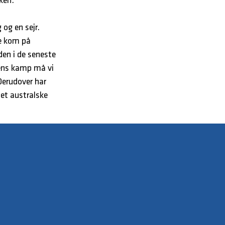
rken.
 og en sejr.
ve kom på
den i de seneste
gens kamp må vi
Derudover har
det australske
trup, hvor u17-