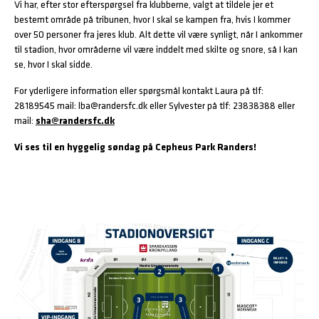
Vi har, efter stor efterspørgsel fra klubberne, valgt at tildele jer et
bestemt område på tribunen, hvor I skal se kampen fra, hvis I kommer
over 50 personer fra jeres klub. Alt dette vil være synligt, når I ankommer
til stadion, hvor områderne vil være inddelt med skilte og snore, så I kan
se, hvor I skal sidde.
For yderligere information eller spørgsmål kontakt Laura på tlf:
28189545 mail: lba@randersfc.dk eller Sylvester på tlf: 23838388 eller
mail:
sha@randersfc.dk
Vi ses til en hyggelig søndag på Cepheus Park Randers!