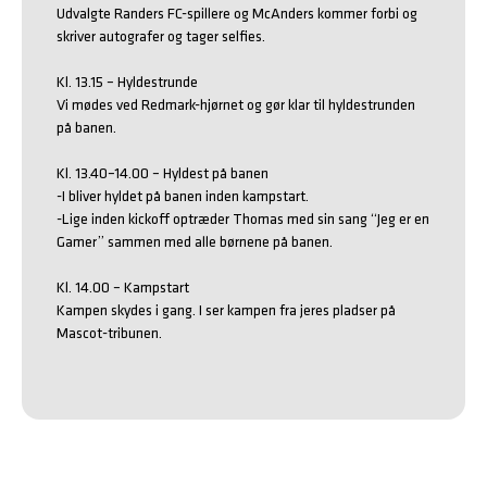
Udvalgte Randers FC-spillere og McAnders kommer forbi og 
skriver autografer og tager selfies.

Kl. 13.15 – Hyldestrunde

Vi mødes ved Redmark-hjørnet og gør klar til hyldestrunden 
på banen.

Kl. 13.40–14.00 – Hyldest på banen

-I bliver hyldet på banen inden kampstart.

-Lige inden kickoff optræder Thomas med sin sang “Jeg er en 
Gamer” sammen med alle børnene på banen.

Kl. 14.00 – Kampstart

Kampen skydes i gang. I ser kampen fra jeres pladser på 
Mascot-tribunen.