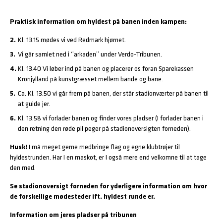
Praktisk information om hyldest på banen inden kampen:
Kl. 13.15 mødes vi ved Redmark hjørnet.
Vi går samlet ned i ‘’arkaden’’ under Verdo-Tribunen.
Kl. 13.40 Vi løber ind på banen og placerer os foran Sparekassen
Kronjylland på kunstgræsset mellem bande og bane.
Ca. Kl. 13.50 vi går frem på banen, der står stadionværter på banen til
at guide jer.
Kl. 13.58 vi forlader banen og finder vores pladser (I forlader banen i
den retning den røde pil peger på stadionoversigten forneden).
Husk!
I må meget gerne medbringe flag og egne klubtrøjer til
hyldestrunden. Har I en maskot, er I også mere end velkomne til at tage
den med.
Se stadionoversigt forneden for yderligere information om hvor
de forskellige mødesteder ift. hyldest runde er.
Information om jeres pladser på tribunen