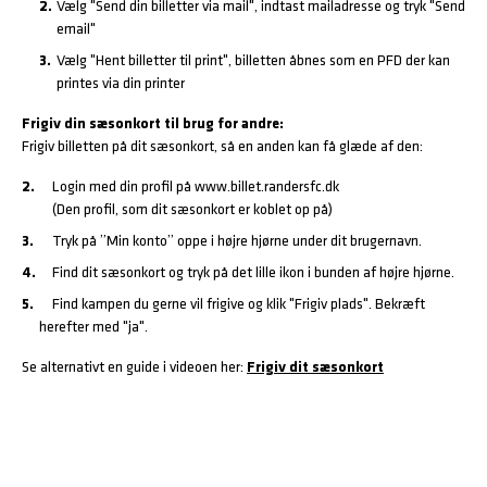
Vælg "Send din billetter via mail", indtast mailadresse og tryk "Send
email"
Vælg "Hent billetter til print", billetten åbnes som en PFD der kan
printes via din printer
Frigiv din sæsonkort til brug for andre:
Frigiv billetten på dit sæsonkort, så en anden kan få glæde af den:
Login med din profil på www.billet.randersfc.dk
(Den profil, som dit sæsonkort er koblet op på)
Tryk på ”Min konto” oppe i højre hjørne under dit brugernavn.
Find dit sæsonkort og tryk på det lille ikon i bunden af højre hjørne.
Find kampen du gerne vil frigive og klik "Frigiv plads". Bekræft
herefter med "ja".
Se alternativt en guide i videoen her:
Frigiv dit sæsonkort