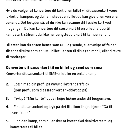
kort til en billet, blot til den enkelte kamp.
Hvis du vælger at konvertere dit kort til en billet vil dit sæsonkort være
lukket til kampen, og du har i stedet en billet du kan give til en ven eller
bekendt. Det betyder så, at du ikke kan scanne dit fysiske kort ved
indgangen! Du kan konvertere dit sæsonkort til en billet helt op til
kampstart, såfremt du ikke har benyttet dit kort til kampen endnu.
Billetten kan du enten hente som PDF og sende, eller vælge af få den
tilsendt direkte som en SMS billet - enten til din egen mobil, eller direkte
til modtager.
Konverter dit sæsonkort til en billet og send som sms:
Konverter dit sæsonkort til SMS-billet for en enkelt kamp:
Login med din profil på www.billet.randersfc.dk
(Den profil, som dit sæsonkort er koblet op på)
Tryk på ”Min konto” oppe i højre hjørne under dit brugernavn.
Find dit sæsonkort og tryk på det lille ikon i højre hjørne "Gå til
transaktion"
Find den kamp, som du ønsker at kortet skal deaktiveres til og
konverteres til billet.