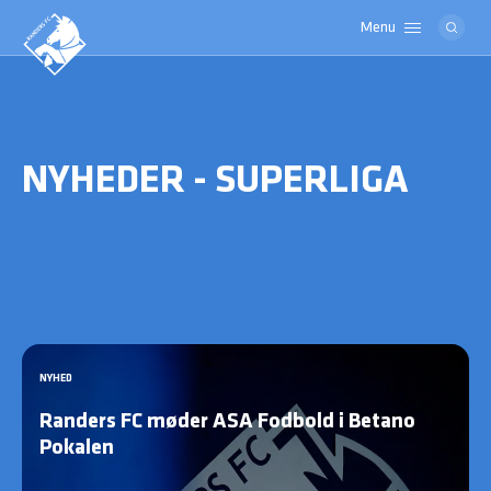
Menu
Logo
NYHEDER - SUPERLIGA
NYHED
Randers FC møder ASA Fodbold i Betano
Pokalen