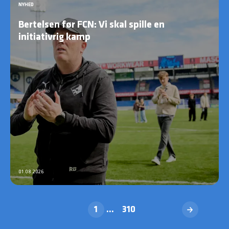
NYHED
Bertelsen før FCN: Vi skal spille en
initiativrig kamp
01.08.2026
1
...
310